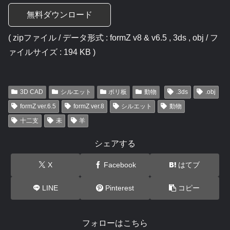
無料ダウンロード
( zipファイル / データ形式 : formZ v8 & v6.5 , 3ds , obj / フ
ァイルサイズ : 194 KB )
3D CAD
シルエット
ポリ板
動物
.3ds
.obj
formZ ver.6.5
formZ ver.8
シルエット
動物
十二支
未
羊
シェアする
X
Facebook
はてブ
LINE
Pinterest
コピー
フォローはこちら