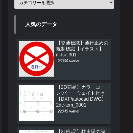
人気のデータ
【交通標識】通行止めの
規制標識【イラスト】
ill-tsi_301
26006 views
【2D部品】カラーコー
ン バー・ウェイト付き
【DXF/autocad DWG】
2dc-tem_0001
22045 views
【2D部品】駐車場の簡