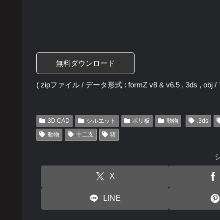
無料ダウンロード
( zipファイル / データ形式 : formZ v8 & v6.5 , 3ds , ob
3D CAD
シルエット
ポリ板
動物
.3ds
動物
十二支
猪
X
LINE