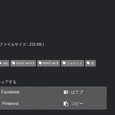
j / ファイルサイズ : 215 KB )
.obj
formZ ver.6.5
formZ ver.8
シルエット
亥
シェアする
Facebook
はてブ
Pinterest
コピー