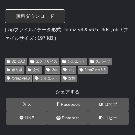
無料ダウンロード
( zipファイル / データ形式 : formZ v8 & v6.5 , 3ds , obj / フ
ァイルサイズ : 197 KB )
3D CAD
エクササイズ
シルエット
スポーツ
ポリ板
女性
.3ds
.obj
formZ ver.6.5
formZ ver.8
シルエット
女性
シェアする
X
Facebook
はてブ
LINE
Pinterest
コピー