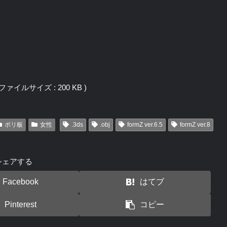
j / ファイルサイズ : 200 KB )
ポリ板
女性
.3ds
.obj
formZ ver.6.5
formZ ver.8
シェアする
Facebook
はてブ
Pinterest
コピー