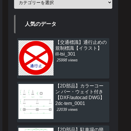
人気のデータ
【交通標識】通行止めの
規制標識【イラスト】
ill-tsi_301
25998 views
【2D部品】カラーコー
ン バー・ウェイト付き
【DXF/autocad DWG】
2dc-tem_0001
22039 views
【2D部品】駐車場の簡