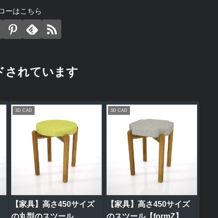
ローはこちら
ドされています
3D CAD
3D CAD
【家具】高さ450サイズ
【家具】高さ450サイズ
の丸型のスツール
のスツール【formZ】