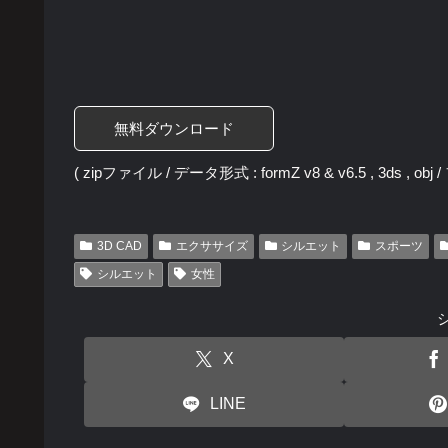
無料ダウンロード
( zipファイル / データ形式 : formZ v8 & v6.5 , 3ds , ob
3D CAD
エクササイズ
シルエット
スポーツ
シルエット
女性
X
LINE