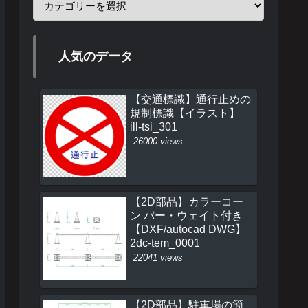
人気のデータ
【交通標識】通行止めの
規制標識【イラスト】
ill-tsi_301
26000 views
【2D部品】カラーコー
ン バー・ウェイト付き
【DXF/autocad DWG】
2dc-tem_0001
22041 views
【2D部品】駐車場の簡