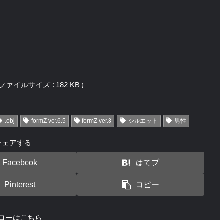
j / ファイルサイズ : 182 KB )
.obj
formZ ver.6.5
formZ ver.8
シルエット
男性
シェアする
Facebook
はてブ
Pinterest
コピー
ローはこちら