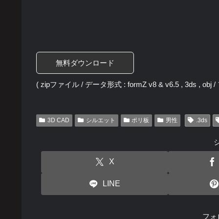
無料ダウンロード
( zipファイル / データ形式 : formZ v8 & v6.5 , 3ds , ob
3D CAD
シルエット
ポリ板
男性
.3ds
X
LINE
フォ