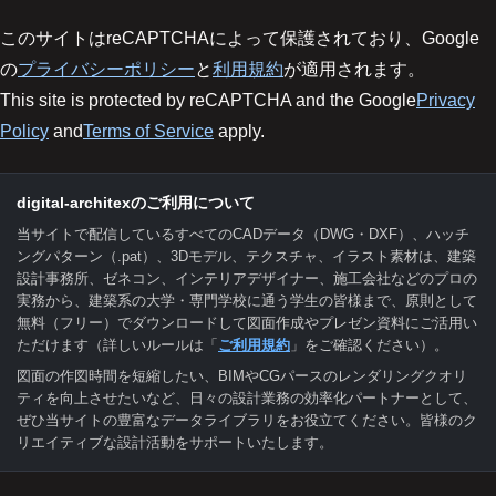
このサイトはreCAPTCHAによって保護されており、Google
の
プライバシーポリシー
と
利用規約
が適用されます。
This site is protected by reCAPTCHA and the Google
Privacy
Policy
and
Terms of Service
apply.
digital-architexのご利用について
当サイトで配信しているすべてのCADデータ（DWG・DXF）、ハッチ
ングパターン（.pat）、3Dモデル、テクスチャ、イラスト素材は、建築
設計事務所、ゼネコン、インテリアデザイナー、施工会社などのプロの
実務から、建築系の大学・専門学校に通う学生の皆様まで、原則として
無料（フリー）でダウンロードして図面作成やプレゼン資料にご活用い
ただけます（詳しいルールは「
ご利用規約
」をご確認ください）。
図面の作図時間を短縮したい、BIMやCGパースのレンダリングクオリ
ティを向上させたいなど、日々の設計業務の効率化パートナーとして、
ぜひ当サイトの豊富なデータライブラリをお役立てください。皆様のク
リエイティブな設計活動をサポートいたします。