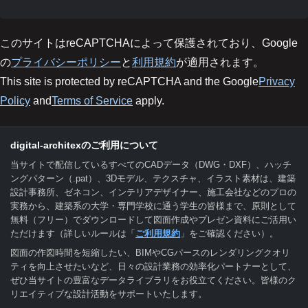
このサイトはreCAPTCHAによって保護されており、Google
の
プライバシーポリシー
と
利用規約
が適用されます。
This site is protected by reCAPTCHA and the Google
Privacy
Policy
and
Terms of Service
apply.
digital-architexのご利用について
当サイトで配信しているすべてのCADデータ（DWG・DXF）、ハッチ
ングパターン（.pat）、3Dモデル、テクスチャ、イラスト素材は、建築
設計事務所、ゼネコン、インテリアデザイナー、施工会社などのプロの
実務から、建築系の大学・専門学校に通う学生の皆様まで、原則として
無料（フリー）でダウンロードして図面作成やプレゼン資料にご活用い
ただけます（詳しいルールは「
ご利用規約
」をご確認ください）。
図面の作図時間を短縮したい、BIMやCGパースのレンダリングクオリ
ティを向上させたいなど、日々の設計業務の効率化パートナーとして、
ぜひ当サイトの豊富なデータライブラリをお役立てください。皆様のク
リエイティブな設計活動をサポートいたします。