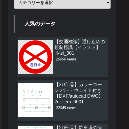
人気のデータ
【交通標識】通行止めの
規制標識【イラスト】
ill-tsi_301
26006 views
【2D部品】カラーコー
ン バー・ウェイト付き
【DXF/autocad DWG】
2dc-tem_0001
22045 views
【2D部品】駐車場の簡