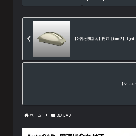
【外部照明器具】門灯【formZ】 light_
【シルエッ
ホーム
3D CAD