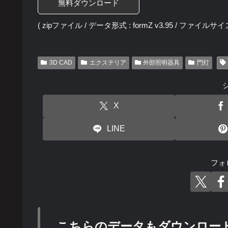
無料ダウンロード
( zipファイル / データ形式 : formZ v3.95 / ファイルサイズ 
3D CAD
エクステリア
外部照明器具
門灯
X
LINE
フォ
こちらのデータもダウンロー