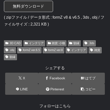
無料ダウンロード
( zipファイル / データ形式 : formZ v8 & v6.5 , 3ds , obj / フ
ァイルサイズ : 2,321 KB )
3D CAD
インテリア
雑貨･小物
額縁
.3ds
.obj
formZ ver.6.5
formZ ver.8
インテリア
雑貨
額縁
シェアする
X
Facebook
はてブ
LINE
Pinterest
コピー
フォローはこちら