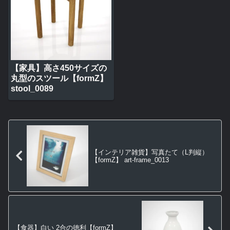
【家具】高さ450サイズの
丸型のスツール【formZ】
stool_0089
【インテリア雑貨】写真たて（L判縦）
【formZ】 art-frame_0013
【食器】白い 2合の徳利【formZ】