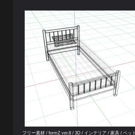
フリー素材 / formZ ver.8 / 3D / インテリア / 家具 