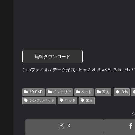
無料ダウンロード
( zipファイル / データ形式 : formZ v8 & v6.5 , 3ds , obj
3D CAD
インテリア
ベッド
家具
.3ds
シングルベッド
ベッド
家具
X