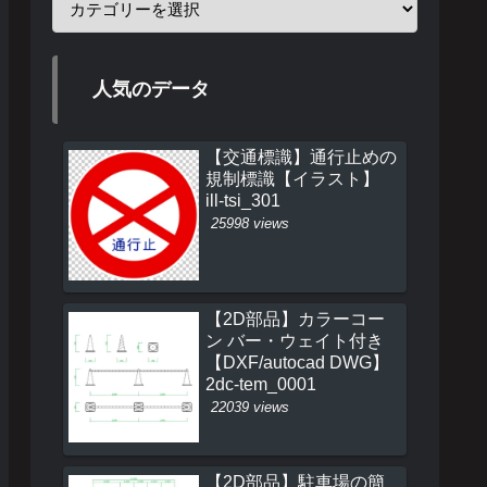
人気のデータ
【交通標識】通行止めの
規制標識【イラスト】
ill-tsi_301
25998 views
【2D部品】カラーコー
ン バー・ウェイト付き
【DXF/autocad DWG】
2dc-tem_0001
22039 views
【2D部品】駐車場の簡