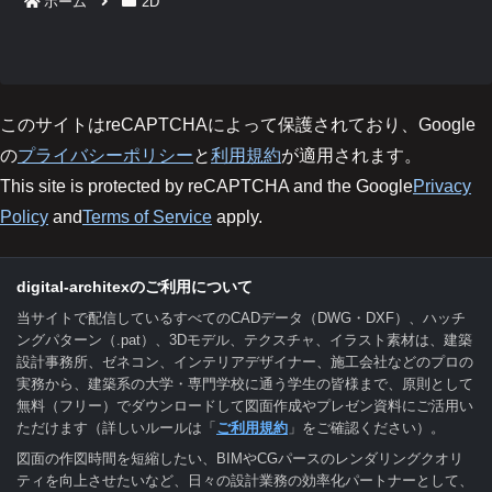
ホーム
2D
このサイトはreCAPTCHAによって保護されており、Google
の
プライバシーポリシー
と
利用規約
が適用されます。
This site is protected by reCAPTCHA and the Google
Privacy
Policy
and
Terms of Service
apply.
digital-architexのご利用について
当サイトで配信しているすべてのCADデータ（DWG・DXF）、ハッチ
ングパターン（.pat）、3Dモデル、テクスチャ、イラスト素材は、建築
設計事務所、ゼネコン、インテリアデザイナー、施工会社などのプロの
実務から、建築系の大学・専門学校に通う学生の皆様まで、原則として
無料（フリー）でダウンロードして図面作成やプレゼン資料にご活用い
ただけます（詳しいルールは「
ご利用規約
」をご確認ください）。
図面の作図時間を短縮したい、BIMやCGパースのレンダリングクオリ
ティを向上させたいなど、日々の設計業務の効率化パートナーとして、