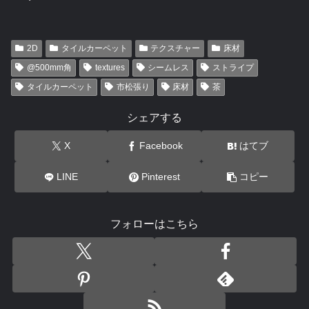
2D
タイルカーペット
テクスチャー
床材
@500mm角
textures
シームレス
ストライプ
タイルカーペット
市松張り
床材
茶
シェアする
X
Facebook
はてブ
LINE
Pinterest
コピー
フォローはこちら