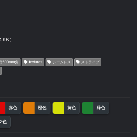
 KB )
@500mm角
textures
シームレス
ストライプ
赤色
橙色
黄色
緑色
ク色