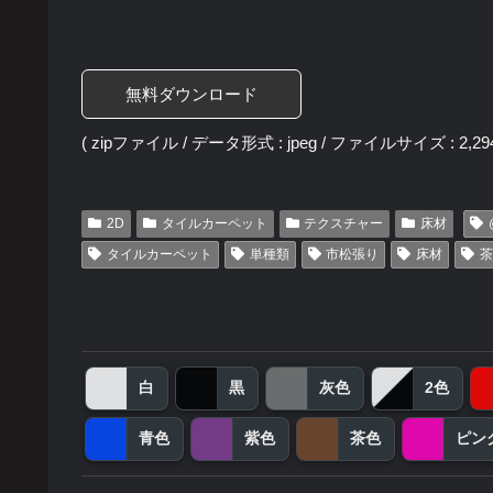
無料ダウンロード
( zipファイル / データ形式 : jpeg / ファイルサイズ : 2,294
2D
タイルカーペット
テクスチャー
床材
タイルカーペット
単種類
市松張り
床材
茶
白
黒
灰色
2色
青色
紫色
茶色
ピン