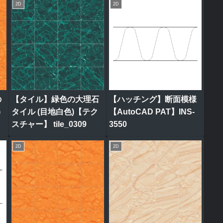
2D
2D
の
【タイル】緑色の大理石
【ハッチング】断面模様
)
タイル (目地白色)【テク
【AutoCAD PAT】INS-
スチャー】 tile_0309
3550
2D
2D