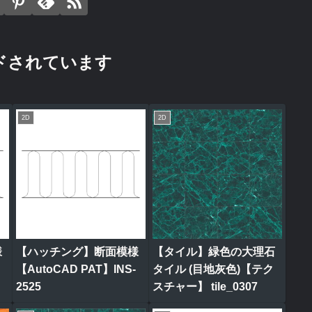
ドされています
2D
2D
様
【ハッチング】断面模様
【タイル】緑色の大理石
【AutoCAD PAT】INS-
タイル (目地灰色)【テク
2525
スチャー】 tile_0307