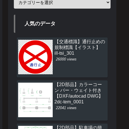
人気のデータ
【交通標識】通行止めの
規制標識【イラスト】
ill-tsi_301
26000 views
【2D部品】カラーコー
ン バー・ウェイト付き
【DXF/autocad DWG】
2dc-tem_0001
22041 views
【2D部品】駐車場の簡