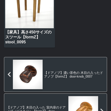
【家具】高さ450サイズの
スツール【formZ】
stool_0095
【ドアノブ】濃い茶色の 木目の入ったド
アノブ【formZ】 door-knob_0007
【ドアノブ】木目の入った 室内扉のドア