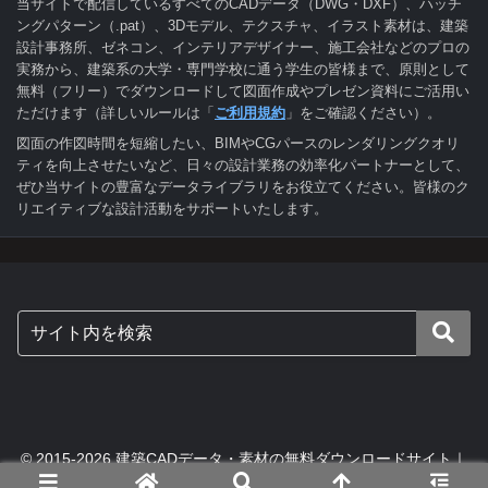
当サイトで配信しているすべてのCADデータ（DWG・DXF）、ハッチ
ングパターン（.pat）、3Dモデル、テクスチャ、イラスト素材は、建築
設計事務所、ゼネコン、インテリアデザイナー、施工会社などのプロの
実務から、建築系の大学・専門学校に通う学生の皆様まで、原則として
無料（フリー）でダウンロードして図面作成やプレゼン資料にご活用い
ただけます（詳しいルールは「
ご利用規約
」をご確認ください）。
図面の作図時間を短縮したい、BIMやCGパースのレンダリングクオリ
ティを向上させたいなど、日々の設計業務の効率化パートナーとして、
ぜひ当サイトの豊富なデータライブラリをお役立てください。皆様のク
リエイティブな設計活動をサポートいたします。
© 2015-2026 建築CADデータ・素材の無料ダウンロードサイト｜
digital-architex.