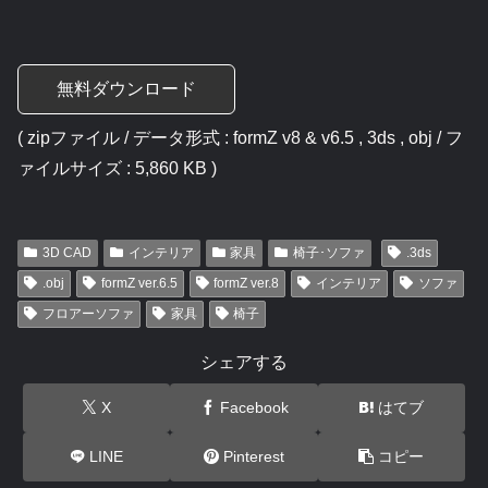
無料ダウンロード
( zipファイル / データ形式 : formZ v8 & v6.5 , 3ds , obj / フ
ァイルサイズ : 5,860 KB )
3D CAD
インテリア
家具
椅子･ソファ
.3ds
.obj
formZ ver.6.5
formZ ver.8
インテリア
ソファ
フロアーソファ
家具
椅子
シェアする
X
Facebook
はてブ
LINE
Pinterest
コピー