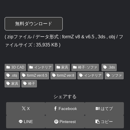
無料ダウンロード
( zipファイル / データ形式 : formZ v8 & v6.5 , 3ds , obj / フ
ァイルサイズ : 35,935 KB )
3D CAD
インテリア
家具
椅子･ソファ
.3ds
.obj
formZ ver.6.5
formZ ver.8
インテリア
ソファ
家具
椅子
シェアする
X
Facebook
はてブ
LINE
Pinterest
コピー