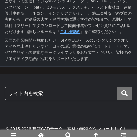
当サイトで配信しているすべてのCADデータ（DWG・DXF）、ハッチ
ングパターン（.pat）、3Dモデル、テクスチャ、イラスト素材は、建築
設計事務所、ゼネコン、インテリアデザイナー、施工会社などのプロの
実務から、建築系の大学・専門学校に通う学生の皆様まで、原則として
無料（フリー）でダウンロードして図面作成やプレゼン資料にご活用い
ただけます（詳しいルールは「
ご利用規約
」をご確認ください）。
図面の作図時間を短縮したい、BIMやCGパースのレンダリングクオリ
ティを向上させたいなど、日々の設計業務の効率化パートナーとして、
ぜひ当サイトの豊富なデータライブラリをお役立てください。皆様のク
リエイティブな設計活動をサポートいたします。
© 2015-2026 建築CADデータ・素材の無料ダウンロードサイト｜
digital-architex.