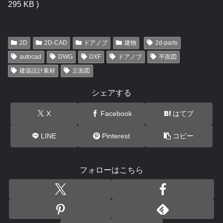
295 KB )
2D
2D-CAD
ドアノブ
建物
2d-parts
autocad
DWG
DXF
ドアノブ
平面図
建築設計素材
立面図
シェアする
X
Facebook
はてブ
LINE
Pinterest
コピー
フォローはこちら