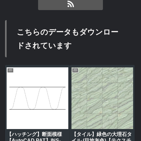
こちらのデータもダウンロー
ドされています
2D
2D
【ハッチング】断面模様
【タイル】緑色の大理石タ
【AutoCAD PAT】INS-
イル (目地灰色)【テクスチ