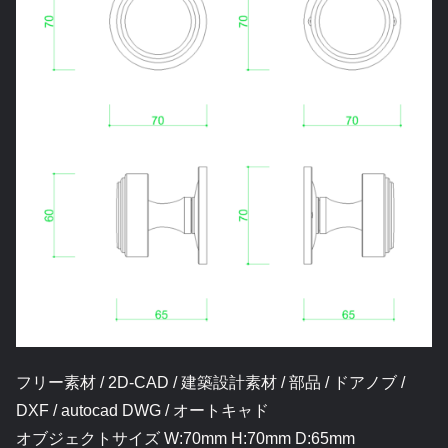
フリー素材 / 2D-CAD / 建築設計素材 / 部品 / ドアノブ /
DXF / autocad DWG / オートキャド
オブジェクトサイズ W:70mm H:70mm D:65mm