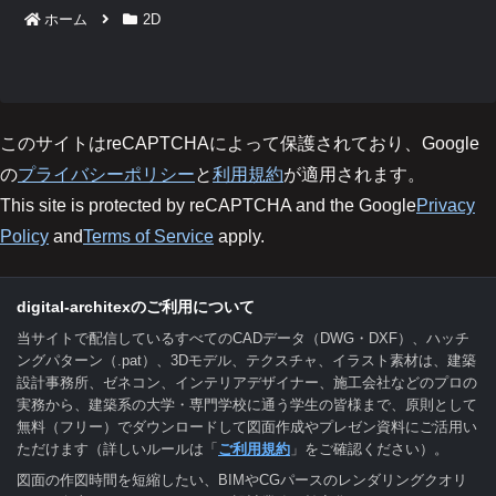
ホーム
2D
このサイトはreCAPTCHAによって保護されており、Google
の
プライバシーポリシー
と
利用規約
が適用されます。
This site is protected by reCAPTCHA and the Google
Privacy
Policy
and
Terms of Service
apply.
digital-architexのご利用について
当サイトで配信しているすべてのCADデータ（DWG・DXF）、ハッチ
ングパターン（.pat）、3Dモデル、テクスチャ、イラスト素材は、建築
設計事務所、ゼネコン、インテリアデザイナー、施工会社などのプロの
実務から、建築系の大学・専門学校に通う学生の皆様まで、原則として
無料（フリー）でダウンロードして図面作成やプレゼン資料にご活用い
ただけます（詳しいルールは「
ご利用規約
」をご確認ください）。
図面の作図時間を短縮したい、BIMやCGパースのレンダリングクオリ