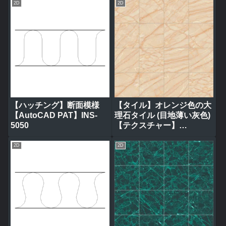
2D
2D
【ハッチング】断面模様
【タイル】オレンジ色の大
【AutoCAD PAT】INS-
理石タイル (目地薄い灰色)
5050
【テクスチャー】
tile_0317
2D
2D