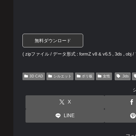
無料ダウンロード
( zipファイル / データ形式 : formZ v8 & v6.5 , 3ds , ob
3D CAD
シルエット
ポリ板
女性
.3ds
X
LINE
フォ