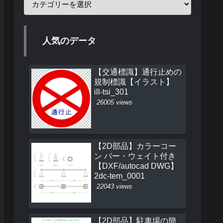
人気のデータ
【交通標識】通行止めの
規制標識【イラスト】
ill-tsi_301
26005 views
【2D部品】カラーコー
ン バー・ウェイト付き
【DXF/autocad DWG】
2dc-tem_0001
22043 views
【2D部品】駐車場の簡