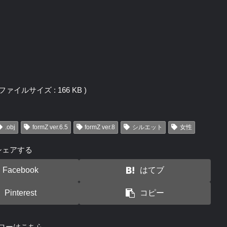
j / ファイルサイズ : 166 KB )
.obj
formZ ver.6.5
formZ ver.8
シルエット
女性
シェアする
Facebook
はてブ
Pinterest
コピー
ローはこちら