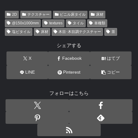
2D
テクスチャー
ビニル床タイル
床材
@150x1000mm
textures
タイル
単種類
塩ビタイル
床材
木目･木目調テクスチャー
茶
シェアする
X
Facebook
はてブ
LINE
Pinterest
コピー
フォローはこちら