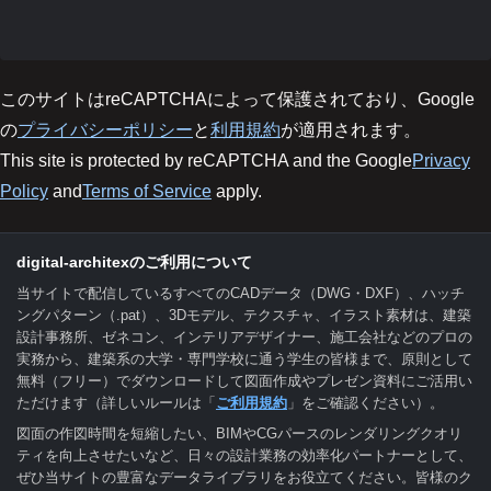
このサイトはreCAPTCHAによって保護されており、Google
の
プライバシーポリシー
と
利用規約
が適用されます。
This site is protected by reCAPTCHA and the Google
Privacy
Policy
and
Terms of Service
apply.
digital-architexのご利用について
当サイトで配信しているすべてのCADデータ（DWG・DXF）、ハッチ
ングパターン（.pat）、3Dモデル、テクスチャ、イラスト素材は、建築
設計事務所、ゼネコン、インテリアデザイナー、施工会社などのプロの
実務から、建築系の大学・専門学校に通う学生の皆様まで、原則として
無料（フリー）でダウンロードして図面作成やプレゼン資料にご活用い
ただけます（詳しいルールは「
ご利用規約
」をご確認ください）。
図面の作図時間を短縮したい、BIMやCGパースのレンダリングクオリ
ティを向上させたいなど、日々の設計業務の効率化パートナーとして、
ぜひ当サイトの豊富なデータライブラリをお役立てください。皆様のク