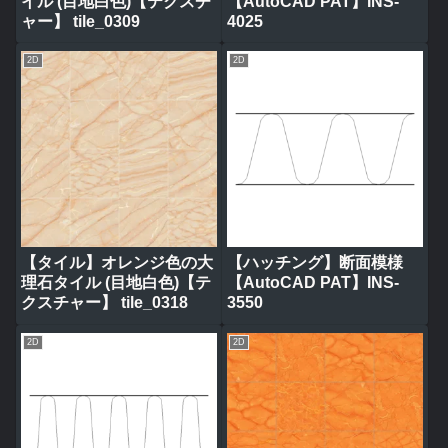
イル (目地白色)【テクスチ
【AutoCAD PAT】INS-
ャー】 tile_0309
4025
2D
2D
【タイル】オレンジ色の大
【ハッチング】断面模様
理石タイル (目地白色)【テ
【AutoCAD PAT】INS-
クスチャー】 tile_0318
3550
2D
2D