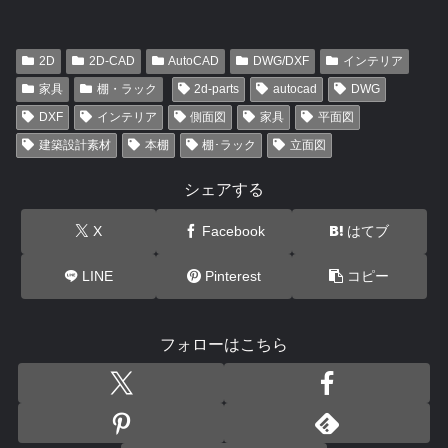
2D
2D-CAD
AutoCAD
DWG/DXF
インテリア
家具
棚・ラック
2d-parts
autocad
DWG
DXF
インテリア
側面図
家具
平面図
建築設計素材
本棚
棚･ラック
立面図
シェアする
X
Facebook
はてブ
LINE
Pinterest
コピー
フォローはこちら