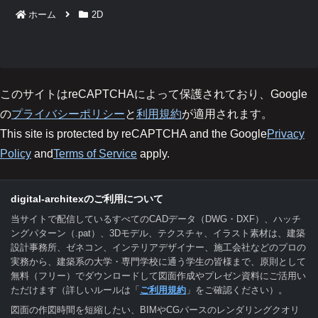
ホーム
2D
このサイトはreCAPTCHAによって保護されており、Google
の
プライバシーポリシー
と
利用規約
が適用されます。
This site is protected by reCAPTCHA and the Google
Privacy
Policy
and
Terms of Service
apply.
digital-architexのご利用について
当サイトで配信しているすべてのCADデータ（DWG・DXF）、ハッチ
ングパターン（.pat）、3Dモデル、テクスチャ、イラスト素材は、建築
設計事務所、ゼネコン、インテリアデザイナー、施工会社などのプロの
実務から、建築系の大学・専門学校に通う学生の皆様まで、原則として
無料（フリー）でダウンロードして図面作成やプレゼン資料にご活用い
ただけます（詳しいルールは「
ご利用規約
」をご確認ください）。
図面の作図時間を短縮したい、BIMやCGパースのレンダリングクオリ