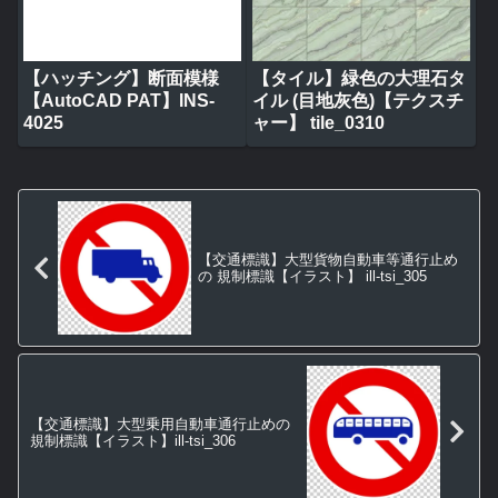
【ハッチング】断面模様
【タイル】緑色の大理石タ
【AutoCAD PAT】INS-
イル (目地灰色)【テクスチ
4025
ャー】 tile_0310
【交通標識】大型貨物自動車等通行止め
の 規制標識【イラスト】 ill-tsi_305
【交通標識】大型乗用自動車通行止めの
規制標識【イラスト】ill-tsi_306