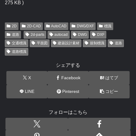
275 KB )
2D
2D-CAD
AutoCAD
DWG/DXF
標識
道路
2d-parts
autocad
DWG
DXF
交通標識
平面図
建築設計素材
規制標識
道路
道路標識
シェアする
X
Facebook
はてブ
LINE
Pinterest
コピー
フォローはこちら