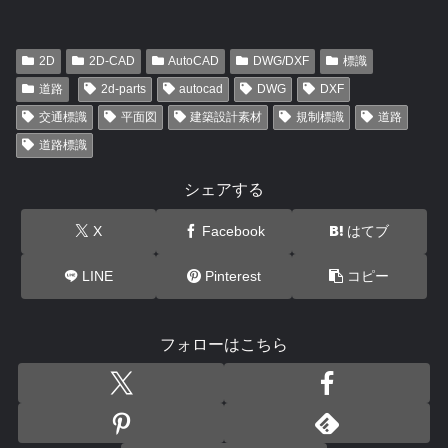
2D
2D-CAD
AutoCAD
DWG/DXF
標識
道路
2d-parts
autocad
DWG
DXF
交通標識
平面図
建築設計素材
規制標識
道路
道路標識
シェアする
X
Facebook
はてブ
LINE
Pinterest
コピー
フォローはこちら