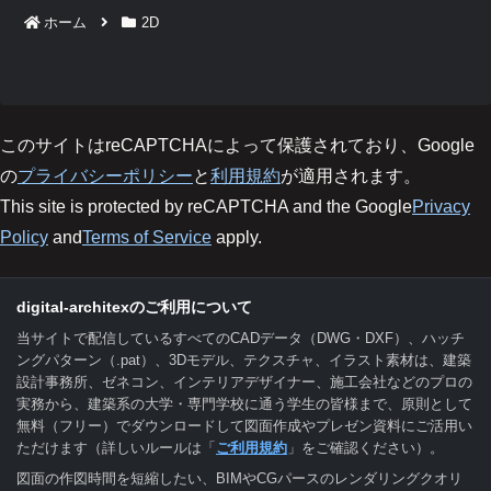
ホーム
2D
このサイトはreCAPTCHAによって保護されており、Google
の
プライバシーポリシー
と
利用規約
が適用されます。
This site is protected by reCAPTCHA and the Google
Privacy
Policy
and
Terms of Service
apply.
digital-architexのご利用について
当サイトで配信しているすべてのCADデータ（DWG・DXF）、ハッチ
ングパターン（.pat）、3Dモデル、テクスチャ、イラスト素材は、建築
設計事務所、ゼネコン、インテリアデザイナー、施工会社などのプロの
実務から、建築系の大学・専門学校に通う学生の皆様まで、原則として
無料（フリー）でダウンロードして図面作成やプレゼン資料にご活用い
ただけます（詳しいルールは「
ご利用規約
」をご確認ください）。
図面の作図時間を短縮したい、BIMやCGパースのレンダリングクオリ