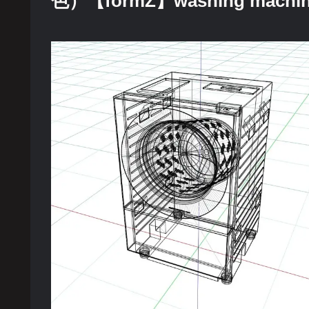
色）【formZ】washing machin