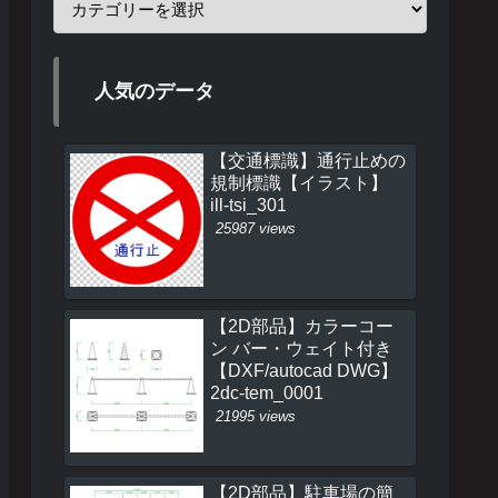
人気のデータ
【交通標識】通行止めの
規制標識【イラスト】
ill-tsi_301
25987 views
【2D部品】カラーコー
ン バー・ウェイト付き
【DXF/autocad DWG】
2dc-tem_0001
21995 views
【2D部品】駐車場の簡