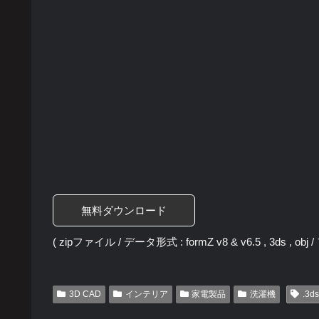
無料ダウンロード
( zipファイル / データ形式 : formZ v8 & v6.5 , 3ds , ob
3D CAD
インテリア
家電製品
洗濯機
.3ds