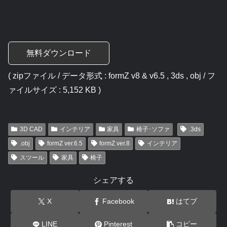
無料ダウンロード
( zipファイル / データ形式 : formZ v8 & v6.5 , 3ds , obj / フ
ァイルサイズ : 5,152 KB )
3D CAD
インテリア
家具
椅子･ソファ
.3ds
.obj
formZ ver.6.5
formZ ver.8
インテリア
スツール
家具
椅子
シェアする
X
Facebook
はてブ
LINE
Pinterest
コピー