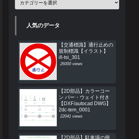
人気のデータ
【交通標識】通行止めの
規制標識【イラスト】
ill-tsi_301
26000 views
【2D部品】カラーコー
ン バー・ウェイト付き
【DXF/autocad DWG】
2dc-tem_0001
22041 views
【2D部品】駐車場の簡