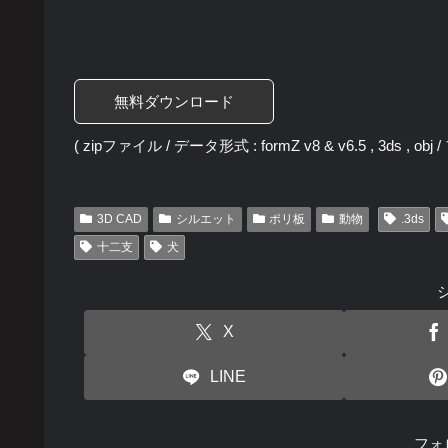
無料ダウンロード
( zipファイル / データ形式 : formZ v8 & v6.5 , 3ds , ob
3D CAD
シルエット
ポリ板
動物
.3ds
十二支
犬
X
LINE
フォ