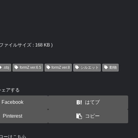
j / ファイルサイズ : 168 KB )
.obj
formZ ver.6.5
formZ ver.8
シルエット
動物
シェアする
Facebook
はてブ
Pinterest
コピー
ローはこちら