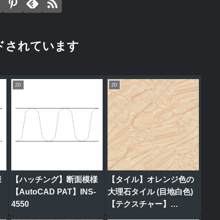
ドされています
2D
2D
様
【ハッチング】断面模様
【タイル】オレンジ色の
【AutoCAD PAT】INS-
大理石タイル (目地白色)
4550
【テクスチャー】
tile_0318