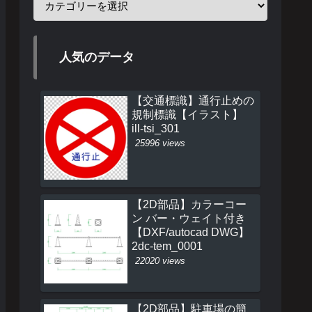
人気のデータ
【交通標識】通行止めの
規制標識【イラスト】
ill-tsi_301
25996 views
【2D部品】カラーコー
ン バー・ウェイト付き
【DXF/autocad DWG】
2dc-tem_0001
22020 views
【2D部品】駐車場の簡