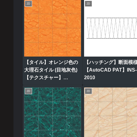
2D
2D
【タイル】オレンジ色の
【ハッチング】断面模
大理石タイル (目地灰色)
【AutoCAD PAT】INS-
【テクスチャー】
2010
tile_0319
2D
2D