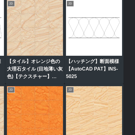
2D
2D
様
【タイル】オレンジ色の
【ハッチング】断面模様
大理石タイル (目地薄い灰
【AutoCAD PAT】INS-
色)【テクスチャー】
5025
tile_0317
2D
2D