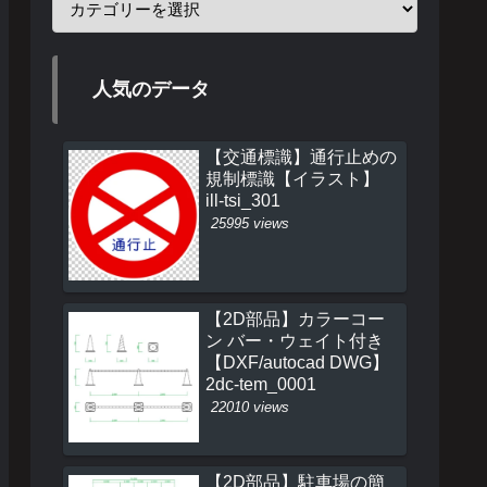
人気のデータ
【交通標識】通行止めの
規制標識【イラスト】
ill-tsi_301
25995 views
【2D部品】カラーコー
ン バー・ウェイト付き
【DXF/autocad DWG】
2dc-tem_0001
22010 views
【2D部品】駐車場の簡