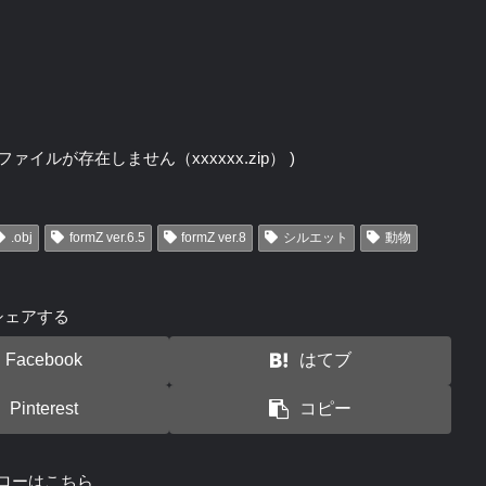
 obj / ファイルが存在しません（xxxxxx.zip） )
.obj
formZ ver.6.5
formZ ver.8
シルエット
動物
シェアする
Facebook
はてブ
Pinterest
コピー
ローはこちら