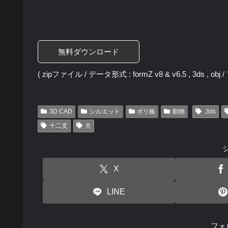
無料ダウンロード
( zipファイル / データ形式 : formZ v8 & v6.5 , 3ds ,
3D CAD
シルエット
ポリ板
動物
.3ds
十二支
犬
X
LINE
フォ