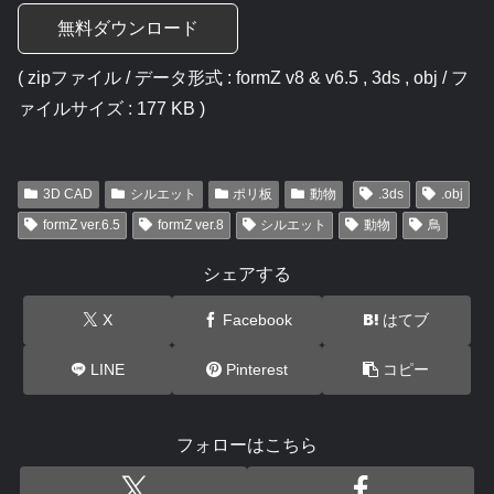
無料ダウンロード
( zipファイル / データ形式 : formZ v8 & v6.5 , 3ds , obj / フ
ァイルサイズ : 177 KB )
3D CAD
シルエット
ポリ板
動物
.3ds
.obj
formZ ver.6.5
formZ ver.8
シルエット
動物
鳥
シェアする
X
Facebook
はてブ
LINE
Pinterest
コピー
フォローはこちら