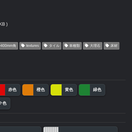
B )
400mm角
textures
タイル
単種類
大理石
床材
赤色
橙色
黄色
緑色
ク色