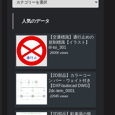
人気のデータ
【交通標識】通行止めの
規制標識【イラスト】
ill-tsi_301
26006 views
【2D部品】カラーコー
ン バー・ウェイト付き
【DXF/autocad DWG】
2dc-tem_0001
22045 views
【2D部品】駐車場の簡