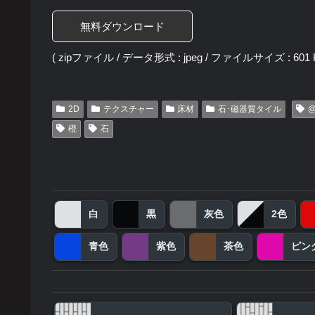
無料ダウンロード
( zipファイル / データ形式 : jpeg / ファイルサイズ : 601 K
2D
テクスチャー
床材
石･磁器質タイル
@
橙
石
白
黒
灰色
2色
青色
紫色
茶色
ピン