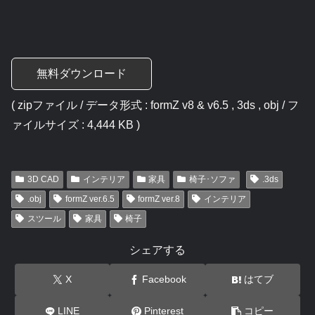
無料ダウンロード
( zipファイル / データ形式 : formZ v8 & v6.5 , 3ds , obj / フ
ァイルサイズ : 4,444 KB )
3D CAD
インテリア
家具
椅子･ソファ
.3ds
.obj
formZ ver.6.5
formZ ver.8
インテリア
スツール
家具
椅子
シェアする
X
Facebook
はてブ
LINE
Pinterest
コピー