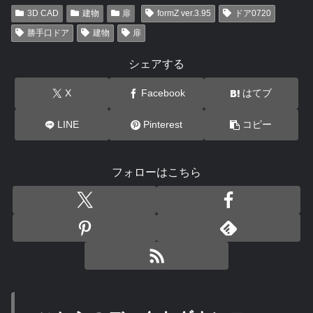
3D CAD
建物
扉
formZ ver.3.95
ドア0720
勝手口ドア
建物
扉
シェアする
X
Facebook
はてブ
LINE
Pinterest
コピー
フォローはこちら