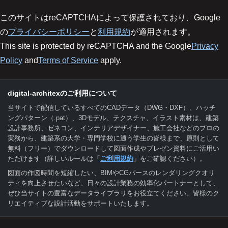
このサイトはreCAPTCHAによって保護されており、Google
の
プライバシーポリシー
と
利用規約
が適用されます。
This site is protected by reCAPTCHA and the Google
Privacy
Policy
and
Terms of Service
apply.
digital-architexのご利用について
当サイトで配信しているすべてのCADデータ（DWG・DXF）、ハッチ
ングパターン（.pat）、3Dモデル、テクスチャ、イラスト素材は、建築
設計事務所、ゼネコン、インテリアデザイナー、施工会社などのプロの
実務から、建築系の大学・専門学校に通う学生の皆様まで、原則として
無料（フリー）でダウンロードして図面作成やプレゼン資料にご活用い
ただけます（詳しいルールは「
ご利用規約
」をご確認ください）。
図面の作図時間を短縮したい、BIMやCGパースのレンダリングクオリ
ティを向上させたいなど、日々の設計業務の効率化パートナーとして、
ぜひ当サイトの豊富なデータライブラリをお役立てください。皆様のク
リエイティブな設計活動をサポートいたします。