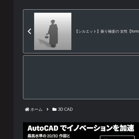
【シルエット】振り袖姿の 女性【formZ】
ホーム
3D CAD