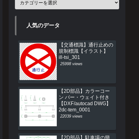
人気のデータ
【交通標識】通行止めの
規制標識【イラスト】
ill-tsi_301
25998 views
【2D部品】カラーコー
ン バー・ウェイト付き
【DXF/autocad DWG】
2dc-tem_0001
22039 views
【2D部品】駐車場の簡