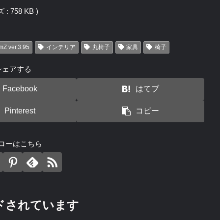
 758 KB )
mZ ver.3.95
インテリア
丸椅子
家具
椅子
シェアする
Facebook
はてブ
Pinterest
コピー
ローはこちら
ドされています