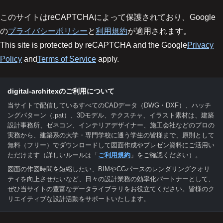
このサイトはreCAPTCHAによって保護されており、Google
の
プライバシーポリシー
と
利用規約
が適用されます。
This site is protected by reCAPTCHA and the Google
Privacy
Policy
and
Terms of Service
apply.
digital-architexのご利用について
当サイトで配信しているすべてのCADデータ（DWG・DXF）、ハッチ
ングパターン（.pat）、3Dモデル、テクスチャ、イラスト素材は、建築
設計事務所、ゼネコン、インテリアデザイナー、施工会社などのプロの
実務から、建築系の大学・専門学校に通う学生の皆様まで、原則として
無料（フリー）でダウンロードして図面作成やプレゼン資料にご活用い
ただけます（詳しいルールは「
ご利用規約
」をご確認ください）。
図面の作図時間を短縮したい、BIMやCGパースのレンダリングクオリ
ティを向上させたいなど、日々の設計業務の効率化パートナーとして、
ぜひ当サイトの豊富なデータライブラリをお役立てください。皆様のク
リエイティブな設計活動をサポートいたします。