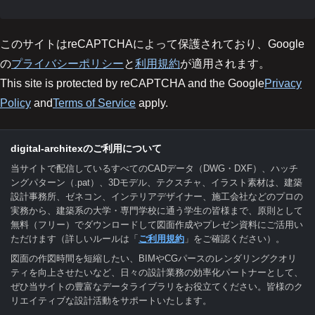
このサイトはreCAPTCHAによって保護されており、Google
の
プライバシーポリシー
と
利用規約
が適用されます。
This site is protected by reCAPTCHA and the Google
Privacy
Policy
and
Terms of Service
apply.
digital-architexのご利用について
当サイトで配信しているすべてのCADデータ（DWG・DXF）、ハッチ
ングパターン（.pat）、3Dモデル、テクスチャ、イラスト素材は、建築
設計事務所、ゼネコン、インテリアデザイナー、施工会社などのプロの
実務から、建築系の大学・専門学校に通う学生の皆様まで、原則として
無料（フリー）でダウンロードして図面作成やプレゼン資料にご活用い
ただけます（詳しいルールは「
ご利用規約
」をご確認ください）。
図面の作図時間を短縮したい、BIMやCGパースのレンダリングクオリ
ティを向上させたいなど、日々の設計業務の効率化パートナーとして、
ぜひ当サイトの豊富なデータライブラリをお役立てください。皆様のク
リエイティブな設計活動をサポートいたします。