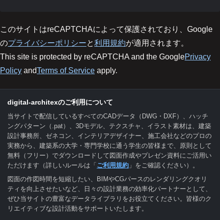
このサイトはreCAPTCHAによって保護されており、Google
の
プライバシーポリシー
と
利用規約
が適用されます。
This site is protected by reCAPTCHA and the Google
Privacy
Policy
and
Terms of Service
apply.
digital-architexのご利用について
当サイトで配信しているすべてのCADデータ（DWG・DXF）、ハッチ
ングパターン（.pat）、3Dモデル、テクスチャ、イラスト素材は、建築
設計事務所、ゼネコン、インテリアデザイナー、施工会社などのプロの
実務から、建築系の大学・専門学校に通う学生の皆様まで、原則として
無料（フリー）でダウンロードして図面作成やプレゼン資料にご活用い
ただけます（詳しいルールは「
ご利用規約
」をご確認ください）。
図面の作図時間を短縮したい、BIMやCGパースのレンダリングクオリ
ティを向上させたいなど、日々の設計業務の効率化パートナーとして、
ぜひ当サイトの豊富なデータライブラリをお役立てください。皆様のク
リエイティブな設計活動をサポートいたします。