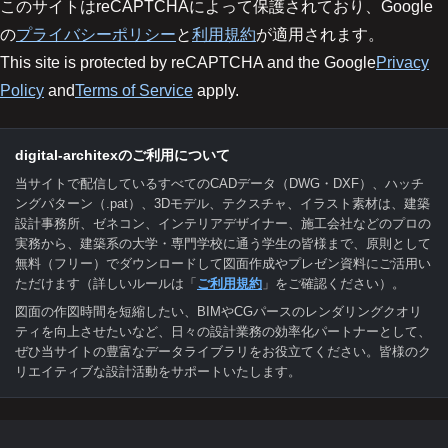
このサイトはreCAPTCHAによって保護されており、Google
の
プライバシーポリシー
と
利用規約
が適用されます。
This site is protected by reCAPTCHA and the Google
Privacy
Policy
and
Terms of Service
apply.
digital-architexのご利用について
当サイトで配信しているすべてのCADデータ（DWG・DXF）、ハッチ
ングパターン（.pat）、3Dモデル、テクスチャ、イラスト素材は、建築
設計事務所、ゼネコン、インテリアデザイナー、施工会社などのプロの
実務から、建築系の大学・専門学校に通う学生の皆様まで、原則として
無料（フリー）でダウンロードして図面作成やプレゼン資料にご活用い
ただけます（詳しいルールは「
ご利用規約
」をご確認ください）。
図面の作図時間を短縮したい、BIMやCGパースのレンダリングクオリ
ティを向上させたいなど、日々の設計業務の効率化パートナーとして、
ぜひ当サイトの豊富なデータライブラリをお役立てください。皆様のク
リエイティブな設計活動をサポートいたします。