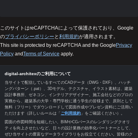
このサイトはreCAPTCHAによって保護されており、Google
の
プライバシーポリシー
と
利用規約
が適用されます。
This site is protected by reCAPTCHA and the Google
Privacy
Policy
and
Terms of Service
apply.
digital-architexのご利用について
当サイトで配信しているすべてのCADデータ（DWG・DXF）、ハッチ
ングパターン（.pat）、3Dモデル、テクスチャ、イラスト素材は、建築
設計事務所、ゼネコン、インテリアデザイナー、施工会社などのプロの
実務から、建築系の大学・専門学校に通う学生の皆様まで、原則として
無料（フリー）でダウンロードして図面作成やプレゼン資料にご活用い
ただけます（詳しいルールは「
ご利用規約
」をご確認ください）。
図面の作図時間を短縮したい、BIMやCGパースのレンダリングクオリ
ティを向上させたいなど、日々の設計業務の効率化パートナーとして、
ぜひ当サイトの豊富なデータライブラリをお役立てください。皆様のク