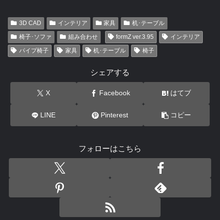
3D CAD
インテリア
家具
机･テーブル
椅子･ソファ
組み合わせ
formZ ver.3.95
インテリア
パイプ椅子
家具
机･テーブル
椅子
シェアする
X
Facebook
はてブ
LINE
Pinterest
コピー
フォローはこちら