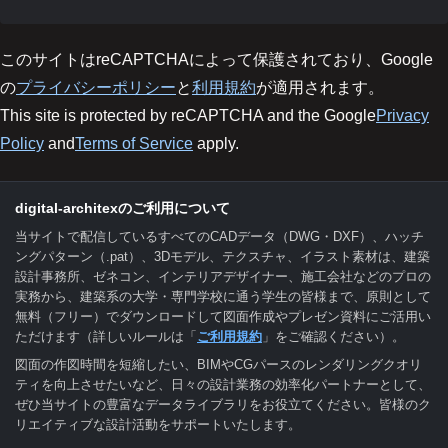
このサイトはreCAPTCHAによって保護されており、Google
の
プライバシーポリシー
と
利用規約
が適用されます。
This site is protected by reCAPTCHA and the Google
Privacy
Policy
and
Terms of Service
apply.
digital-architexのご利用について
当サイトで配信しているすべてのCADデータ（DWG・DXF）、ハッチ
ングパターン（.pat）、3Dモデル、テクスチャ、イラスト素材は、建築
設計事務所、ゼネコン、インテリアデザイナー、施工会社などのプロの
実務から、建築系の大学・専門学校に通う学生の皆様まで、原則として
無料（フリー）でダウンロードして図面作成やプレゼン資料にご活用い
ただけます（詳しいルールは「
ご利用規約
」をご確認ください）。
図面の作図時間を短縮したい、BIMやCGパースのレンダリングクオリ
ティを向上させたいなど、日々の設計業務の効率化パートナーとして、
ぜひ当サイトの豊富なデータライブラリをお役立てください。皆様のク
リエイティブな設計活動をサポートいたします。