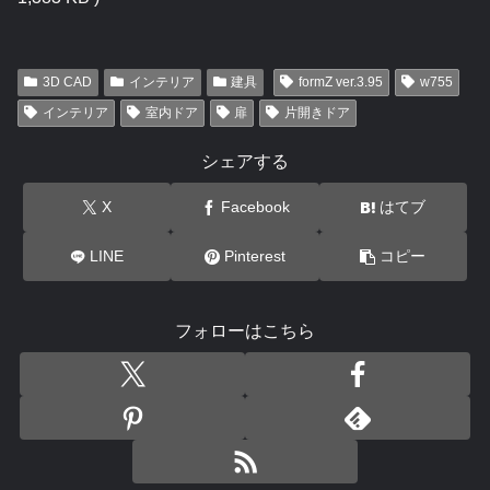
3D CAD
インテリア
建具
formZ ver.3.95
w755
インテリア
室内ドア
扉
片開きドア
シェアする
X
Facebook
はてブ
LINE
Pinterest
コピー
フォローはこちら