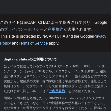
このサイトはreCAPTCHAによって保護されており、Google
の
プライバシーポリシー
と
利用規約
が適用されます。
This site is protected by reCAPTCHA and the Google
Privacy
Policy
and
Terms of Service
apply.
digital-architexのご利用について
当サイトで配信しているすべてのCADデータ（DWG・DXF）、ハッチ
ングパターン（.pat）、3Dモデル、テクスチャ、イラスト素材は、建築
設計事務所、ゼネコン、インテリアデザイナー、施工会社などのプロの
実務から、建築系の大学・専門学校に通う学生の皆様まで、原則として
無料（フリー）でダウンロードして図面作成やプレゼン資料にご活用い
ただけます（詳しいルールは「
ご利用規約
」をご確認ください）。
図面の作図時間を短縮したい、BIMやCGパースのレンダリングクオリ
ティを向上させたいなど、日々の設計業務の効率化パートナーとして、
ぜひ当サイトの豊富なデータライブラリをお役立てください。皆様のク