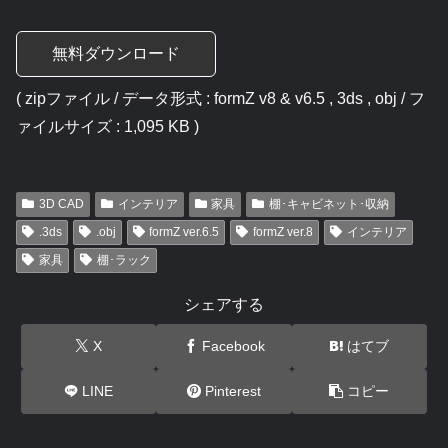
無料ダウンロード
( zipファイル / データ形式 : formZ v8 & v6.5 , 3ds , obj / フ
ァイルサイズ : 1,095 KB )
3D CAD
インテリア
家具
棚･キャビネット･収納
.3ds
.obj
formZ ver.6.5
formZ ver.8
インテリア
家具
棚･ラック
シェアする
X
Facebook
はてブ
LINE
Pinterest
コピー