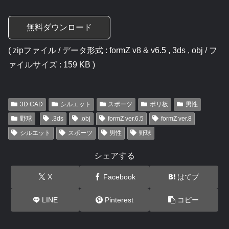
無料ダウンロード
( zipファイル / データ形式 : formZ v8 & v6.5 , 3ds , obj / フ
ァイルサイズ : 159 KB )
3D CAD
シルエット
スポーツ
ポリ板
男性
野球
.3ds
.obj
formZ ver.6.5
formZ ver.8
シルエット
スポーツ
男性
野球
シェアする
X
Facebook
はてブ
LINE
Pinterest
コピー