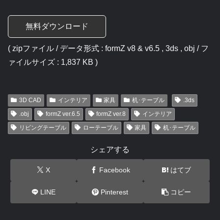
無料ダウンロード
( zipファイル / データ形式 : formZ v8 & v6.5 , 3ds , obj / フ
ァイルサイズ : 1,837 KB )
3D CAD
インテリア
家具
机･テーブル
.3ds
.obj
formZ ver.6.5
formZ ver.8
インテリア
リビングテーブル
ローテーブル
家具
机･テーブル
シェアする
X
Facebook
はてブ
LINE
Pinterest
コピー