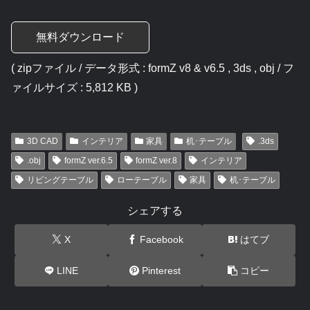
無料ダウンロード
( zipファイル / データ形式 : formZ v8 & v6.5 , 3ds , obj / フ
ァイルサイズ : 5,812 KB )
3D CAD
インテリア
家具
机･テーブル
.3ds
.obj
formZ ver.6.5
formZ ver.8
インテリア
リビングテーブル
ローテーブル
家具
机･テーブル
シェアする
X
Facebook
はてブ
LINE
Pinterest
コピー