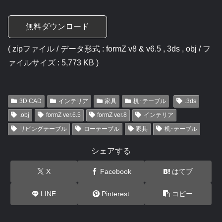
無料ダウンロード
( zipファイル / データ形式 : formZ v8 & v6.5 , 3ds , obj / フ
ァイルサイズ : 5,773 KB )
3D CAD
インテリア
家具
机･テーブル
.3ds
.obj
formZ ver.6.5
formZ ver.8
インテリア
リビングテーブル
ローテーブル
家具
机･テーブル
シェアする
X
Facebook
はてブ
LINE
Pinterest
コピー