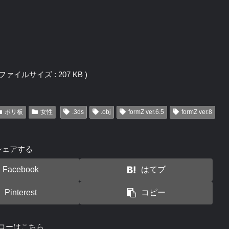
j / ファイルサイズ : 207 KB )
ポリ板
女性
.3ds
.obj
formZ ver.6.5
formZ ver.8
シェアする
Facebook
はてブ
Pinterest
コピー
ローはこちら