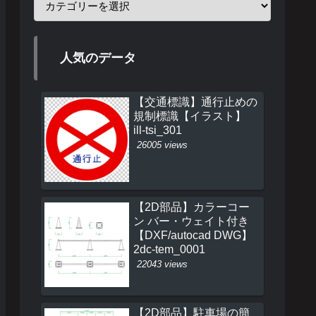
人気のデータ
【交通標識】通行止めの
規制標識【イラスト】
ill-tsi_301
26005 views
【2D部品】カラーコー
ン バー・ウェイト付き
【DXF/autocad DWG】
2dc-tem_0001
22043 views
【2D部品】駐車場の簡