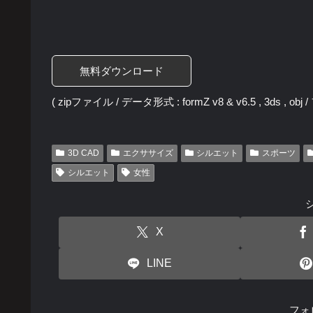
無料ダウンロード
( zipファイル / データ形式 : formZ v8 & v6.5 , 3ds , ob
3D CAD
エクササイズ
シルエット
スポーツ
シルエット
女性
X
LINE
フォ