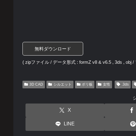
無料ダウンロード
( zipファイル / データ形式 : formZ v8 & v6.5 , 3ds , ob
3D CAD
シルエット
ポリ板
女性
.3ds
X
LINE