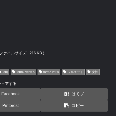
j / ファイルサイズ : 216 KB )
.obj
formZ ver.6.5
formZ ver.8
シルエット
女性
シェアする
Facebook
はてブ
Pinterest
コピー