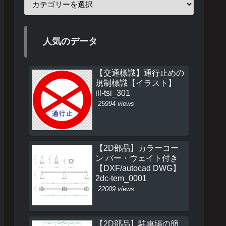
人気のデータ
【交通標識】通行止めの
規制標識【イラスト】
ill-tsi_301
25994 views
【2D部品】カラーコー
ン バー・ウェイト付き
【DXF/autocad DWG】
2dc-tem_0001
22009 views
【2D部品】駐車場の簡