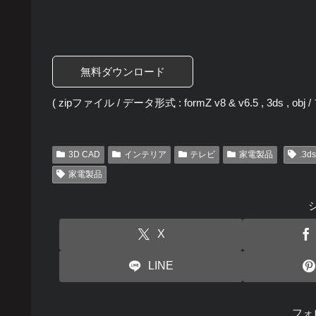
無料ダウンロード
( zipファイル / データ形式 : formZ v8 & v6.5 , 3ds , obj
3D CAD
インテリア
テレビ
家電製品
.3ds
家電製品
X
LINE
フォ