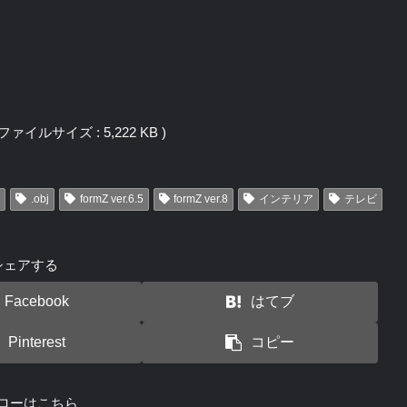
 / ファイルサイズ : 5,222 KB )
.obj
formZ ver.6.5
formZ ver.8
インテリア
テレビ
シェアする
Facebook
はてブ
Pinterest
コピー
ローはこちら