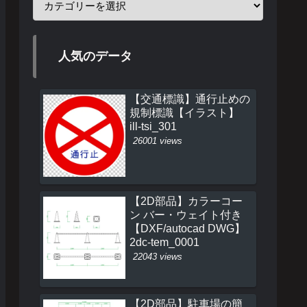
人気のデータ
【交通標識】通行止めの
規制標識【イラスト】
ill-tsi_301
26001 views
【2D部品】カラーコー
ン バー・ウェイト付き
【DXF/autocad DWG】
2dc-tem_0001
22043 views
【2D部品】駐車場の簡