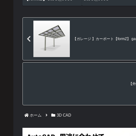
【ガレージ 】カーポート【formZ】 gara
【外
ホーム
3D CAD