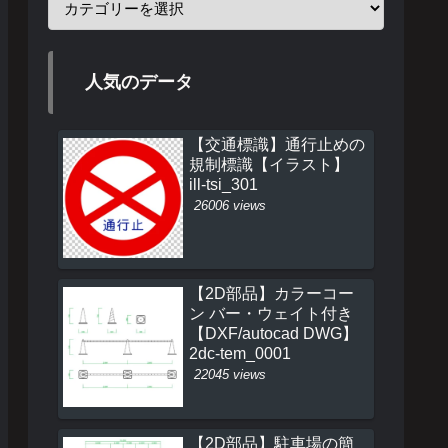
人気のデータ
【交通標識】通行止めの
規制標識【イラスト】
ill-tsi_301
26006 views
【2D部品】カラーコー
ン バー・ウェイト付き
【DXF/autocad DWG】
2dc-tem_0001
22045 views
【2D部品】駐車場の簡