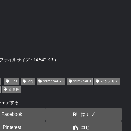
j / ファイルサイズ : 14,540 KB )
.3ds
.obj
formZ ver.6.5
formZ ver.8
インテリア
食器棚
シェアする
Facebook
はてブ
Pinterest
コピー