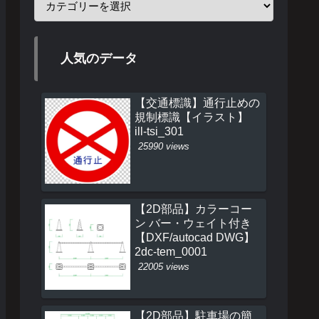
人気のデータ
【交通標識】通行止めの
規制標識【イラスト】
ill-tsi_301
25990 views
【2D部品】カラーコー
ン バー・ウェイト付き
【DXF/autocad DWG】
2dc-tem_0001
22005 views
【2D部品】駐車場の簡