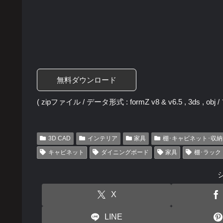
無料ダウンロード
( zipファイル / データ形式 : formZ v8 & v6.5 , 3ds , ob
3D CAD
インテリア
家具
棚･キャビネット･収納
キャビネット
ダイニングボード
家具
棚･ラック
X
LINE