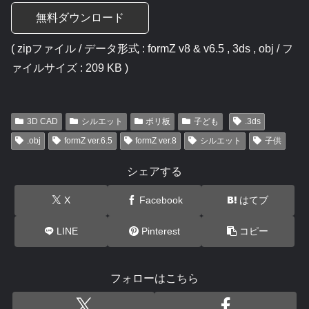
無料ダウンロード
( zipファイル / データ形式 : formZ v8 & v6.5 , 3ds , obj / フ
ァイルサイズ : 209 KB )
3D CAD
シルエット
ポリ板
子ども
.3ds
.obj
formZ ver.6.5
formZ ver.8
シルエット
子供
シェアする
X
Facebook
はてブ
LINE
Pinterest
コピー
フォローはこちら